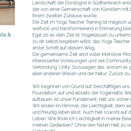
Landschaft der Dordogne in Südfrankreich anbiet
der von einer Gemeinschaft von Künstlern mit
Ihrem zweiten Zuhause wurde.
Die Zeit im Yoga Teacher Training ist magisch 
wertvoll und transformierend in Erinnerung ble
rda &
Egal ob es dein Ziel ist Yogaklassen zu unterri
zu dir selbst begeben willst, das Yoga Teacher 
erster Schritt auf diesem Weg.
Die gemeinsame Zeit wird voller intensiver M
interessanter Vorlesungen und viel Community s
Verbindung, Unity. Sozusagen das, worum es ge
allen anderen Wesen und der Natur. Zurück z
Wir beginnen von Grund auf, beschäftigen uns 
Foundation, auf und abseits der Yogamatte. Wa
aufbauen, ist unser Fundament, hält uns sicher 
Wir enden im Himmel, der Leichtigkeit, dem wa
und freudig leben lässt. Auch hier sowohl auf
Leben. Wie finde ich Leichtigkeit in meiner 
meinen Gedanken? Ohne den festen Halt zu ve