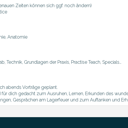
genauen Zeiten können sich ggf. noch ändern)
tice
phie, Anatomie
ab, Technik, Grundlagen der Praxis, Practise Teach, Specials…
ch abends Vorträge geplant.
d für dich gedacht zum Ausruhen, Lernen, Erkunden des wun
ngen, Gesprächen am Lagerfeuer und zum Auftanken und Erh