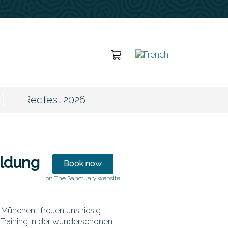
cart
Redfest 2026
ildung
Book now
on The Sanctuary website
 München, freuen uns riesig
Training in der wunderschönen