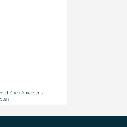
derschönen Anwesens,
olen.