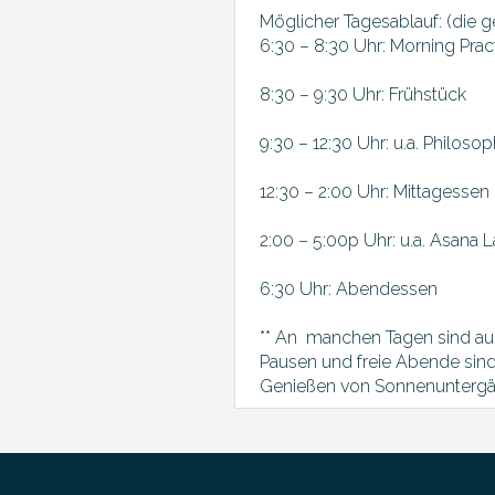
Möglicher Tagesablauf: (die 
6:30 – 8:30 Uhr: Morning Prac
8:30 – 9:30 Uhr: Frühstück
9:30 – 12:30 Uhr: u.a. Philoso
12:30 – 2:00 Uhr: Mittagessen
2:00 – 5:00p Uhr: u.a. Asana L
6:30 Uhr: Abendessen
** An manchen Tagen sind au
Pausen und freie Abende sin
Genießen von Sonnenuntergä