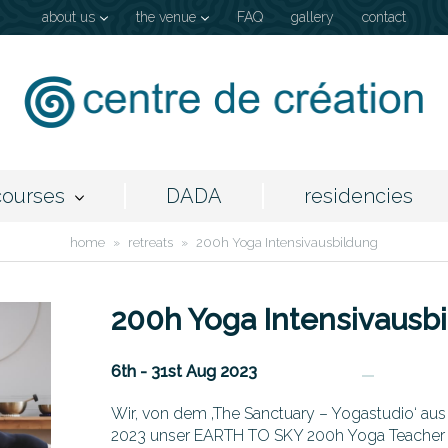
about us
the venue
FAQ
gallery
contact
courses
DADA
residencies
home
»
retreats
»
200h Yoga Intensivausbildung
200h Yoga Intensivausb
6th - 31st Aug 2023
Wir, von dem ‚The Sanctuary – Yogastudio‘ aus
2023 unser EARTH TO SKY 200h Yoga Teacher 